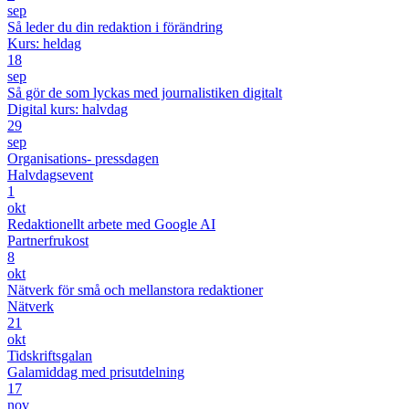
sep
Så leder du din redaktion i förändring
Kurs: heldag
18
sep
Så gör de som lyckas med journalistiken digitalt
Digital kurs: halvdag
29
sep
Organisations- pressdagen
Halvdagsevent
1
okt
Redaktionellt arbete med Google AI
Partnerfrukost
8
okt
Nätverk för små och mellanstora redaktioner
Nätverk
21
okt
Tidskriftsgalan
Galamiddag med prisutdelning
17
nov