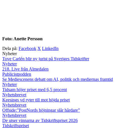
Foto: Anette Persson
Dela på:
Facebook
X
LinkedIn
Nyheter
Tove Carlén blir ny jurist på Sveriges Tidskrifter
Nyheter
218. Live från Almedalen
Publicistpodden
Se Mediescenens debatt om AI, politik och mediernas framtid
Nyheter
Tidsam höjer priset med 6,5 procent
Nyhetsbrevet
Keesings vd ryter till mot höjda priset
Nyhetsbrevet
Offside:”PostNords höjningar slår hårdare”
Nyhetsbrevet
De utser vinnarna av Tidskriftspriset 2026
Tidskriftspriset