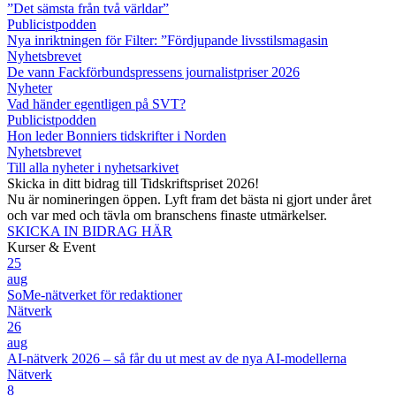
”Det sämsta från två världar”
Publicistpodden
Nya inriktningen för Filter: ”Fördjupande livsstilsmagasin
Nyhetsbrevet
De vann Fackförbundspressens journalistpriser 2026
Nyheter
Vad händer egentligen på SVT?
Publicistpodden
Hon leder Bonniers tidskrifter i Norden
Nyhetsbrevet
Till alla nyheter i nyhetsarkivet
Skicka in ditt bidrag till Tidskriftspriset 2026!
Nu är nomineringen öppen. Lyft fram det bästa ni gjort under året
och var med och tävla om branschens finaste utmärkelser.
SKICKA IN BIDRAG HÄR
Kurser & Event
25
aug
SoMe-nätverket för redaktioner
Nätverk
26
aug
AI-nätverk 2026 – så får du ut mest av de nya AI-modellerna
Nätverk
8