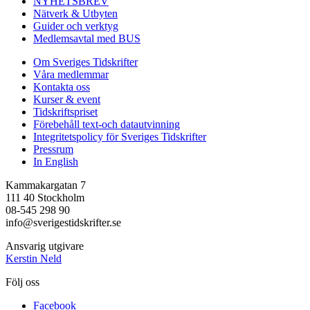
NYHETSBREV
Nätverk & Utbyten
Guider och verktyg
Medlemsavtal med BUS
Om Sveriges Tidskrifter
Våra medlemmar
Kontakta oss
Kurser & event
Tidskriftspriset
Förebehåll text-och datautvinning
Integritetspolicy för Sveriges Tidskrifter
Pressrum
In English
Kammakargatan 7
111 40 Stockholm
08-545 298 90
info@sverigestidskrifter.se
Ansvarig utgivare
Kerstin Neld
Följ oss
Facebook