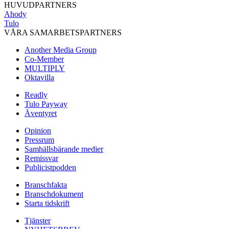
HUVUDPARTNERS
Ahody
Tulo
VÅRA SAMARBETSPARTNERS
Another Media Group
Co-Member
MULTIPLY
Oktavilla
Readly
Tulo Payway
Äventyret
Opinion
Pressrum
Samhällsbärande medier
Remissvar
Publicistpodden
Branschfakta
Branschdokument
Starta tidskrift
Tjänster