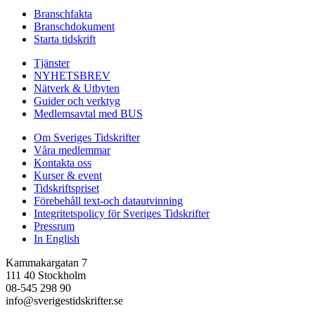
Branschfakta
Branschdokument
Starta tidskrift
Tjänster
NYHETSBREV
Nätverk & Utbyten
Guider och verktyg
Medlemsavtal med BUS
Om Sveriges Tidskrifter
Våra medlemmar
Kontakta oss
Kurser & event
Tidskriftspriset
Förebehåll text-och datautvinning
Integritetspolicy för Sveriges Tidskrifter
Pressrum
In English
Kammakargatan 7
111 40 Stockholm
08-545 298 90
info@sverigestidskrifter.se