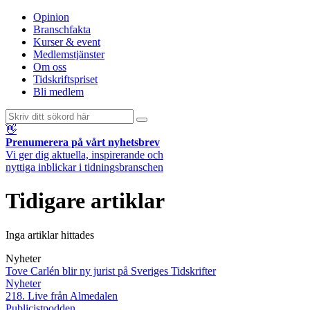
Opinion
Branschfakta
Kurser & event
Medlemstjänster
Om oss
Tidskriftspriset
Bli medlem
👋
Prenumerera på vårt nyhetsbrev
Vi ger dig aktuella, inspirerande och
nyttiga inblickar i tidningsbranschen
Tidigare artiklar
Inga artiklar hittades
Nyheter
Tove Carlén blir ny jurist på Sveriges Tidskrifter
Nyheter
218. Live från Almedalen
Publicistpodden