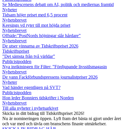
Se Mediescenens debatt om AI, politik och mediernas framtid
Nyheter
Tidsam höjer priset med 6,5 procent
Nyhetsbrevet
Keesings vd ryter till mot höjda priset
Nyhetsbrevet
Offside:”PostNords höjningar slår hårdare”
Nyhetsbrevet
De utser vinnarna av Tidskriftspriset 2026
Tidskriftspriset
”Det sämsta från två världar”
Publicistpodden
Nya inriktningen för Filter: ”Fördjupande livsstilsmagasin
Nyhetsbrevet
De vann Fackförbundspressens journalistpriser 2026
Nyheter
Vad händer egentligen på SVT?
Publicistpodden
Hon leder Bonniers tidskrifter i Norden
Nyhetsbrevet
Till alla nyheter i nyhetsarkivet
Skicka in ditt bidrag till Tidskriftspriset 2026!
Nu är nomineringen öppen. Lyft fram det bästa ni gjort under året
och var med och tävla om branschens finaste utmärkelser.
SKICKA IN BIDRAG HÄR