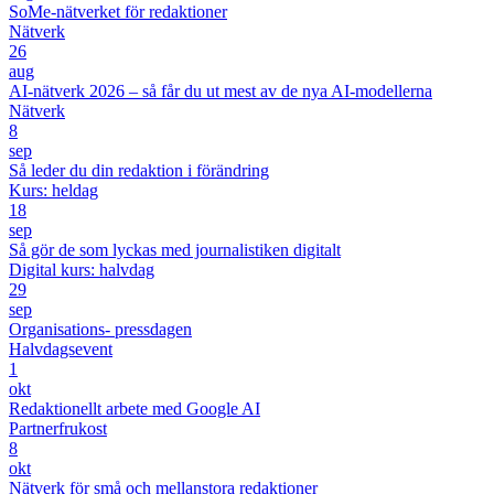
SoMe-nätverket för redaktioner
Nätverk
26
aug
AI-nätverk 2026 – så får du ut mest av de nya AI-modellerna
Nätverk
8
sep
Så leder du din redaktion i förändring
Kurs: heldag
18
sep
Så gör de som lyckas med journalistiken digitalt
Digital kurs: halvdag
29
sep
Organisations- pressdagen
Halvdagsevent
1
okt
Redaktionellt arbete med Google AI
Partnerfrukost
8
okt
Nätverk för små och mellanstora redaktioner