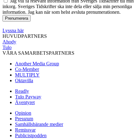
Jag vill få relevant information från Sveriges Tidskrifter till min
inkorg. Sveriges Tidskrifter ska inte dela eller sälja min personliga
information. Jag kan när som helst avsluta prenumerationen.
Lyssna här
HUVUDPARTNERS
Ahody
Tulo
VÅRA SAMARBETSPARTNERS
Another Media Group
Co-Member
MULTIPLY
Oktavilla
Readly
Tulo Payway
Äventyret
Opinion
Pressrum
Samhällsbärande medier
Remissvar
Publicistpodden