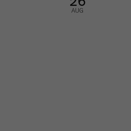
26
AUG
AI-nätverk 2
så får du ut m
rket för
de nya AI-
r
modellerna
Nätverk