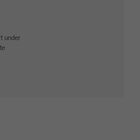
rt under
te