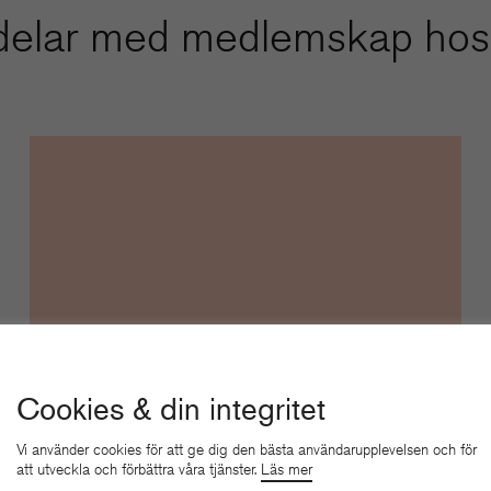
delar med medlemskap hos
Cookies & din integritet
Expertpanel & Juridisk
Vi använder cookies för att ge dig den bästa användarupplevelsen och för
rådgivning
att utveckla och förbättra våra tjänster.
Läs mer