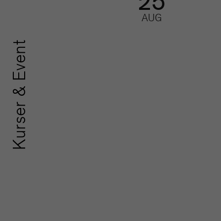
25
AUG
Kurser & Event
SoMe-nätve
redaktione
Nätverk