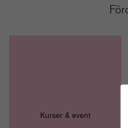
För
Kurser & event