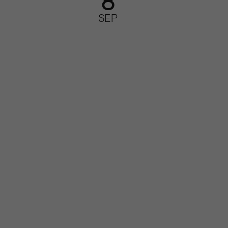
8
SEP
026 –
est av
Så leder du din
redaktion i
förändring
Kurs: heldag