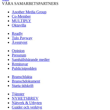
VÅRA SAMARBETSPARTNERS
Another Media Group
Co-Member
MULTIPLY
Oktavilla
Readly
Tulo Payway
Äventyret
Opinion
Pressrum
Samhällsbärande medier
Remissvar
Publicistpodden
Branschfakta
Branschdokument
Starta tidskrift
Tjänster
NYHETSBREV
Nätverk & Utbyten
Guider och verktyg