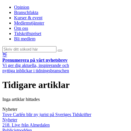
Opinion
Branschfakta
Kurser & event
Medlemstjänster
Om oss
Tidskriftspriset
Bli medlem
👋
Prenumerera på vårt nyhetsbrev
Vi ger dig aktuella, inspirerande och
nyttiga inblickar i tidningsbranschen
Tidigare artiklar
Inga artiklar hittades
Nyheter
Tove Carlén blir ny jurist på Sveriges Tidskrifter
Nyheter
218. Live från Almedalen
Publicistpodden