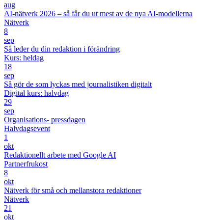
aug
AI-nätverk 2026 – så får du ut mest av de nya AI-modellerna
Nätverk
8
sep
Så leder du din redaktion i förändring
Kurs: heldag
18
sep
Så gör de som lyckas med journalistiken digitalt
Digital kurs: halvdag
29
sep
Organisations- pressdagen
Halvdagsevent
1
okt
Redaktionellt arbete med Google AI
Partnerfrukost
8
okt
Nätverk för små och mellanstora redaktioner
Nätverk
21
okt