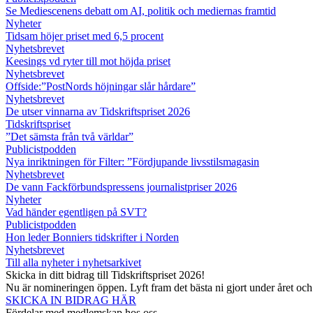
Se Mediescenens debatt om AI, politik och mediernas framtid
Nyheter
Tidsam höjer priset med 6,5 procent
Nyhetsbrevet
Keesings vd ryter till mot höjda priset
Nyhetsbrevet
Offside:”PostNords höjningar slår hårdare”
Nyhetsbrevet
De utser vinnarna av Tidskriftspriset 2026
Tidskriftspriset
”Det sämsta från två världar”
Publicistpodden
Nya inriktningen för Filter: ”Fördjupande livsstilsmagasin
Nyhetsbrevet
De vann Fackförbundspressens journalistpriser 2026
Nyheter
Vad händer egentligen på SVT?
Publicistpodden
Hon leder Bonniers tidskrifter i Norden
Nyhetsbrevet
Till alla nyheter i nyhetsarkivet
Skicka in ditt bidrag till Tidskriftspriset 2026!
Nu är nomineringen öppen. Lyft fram det bästa ni gjort under året oc
SKICKA IN BIDRAG HÄR
Fördelar med medlemskap hos oss