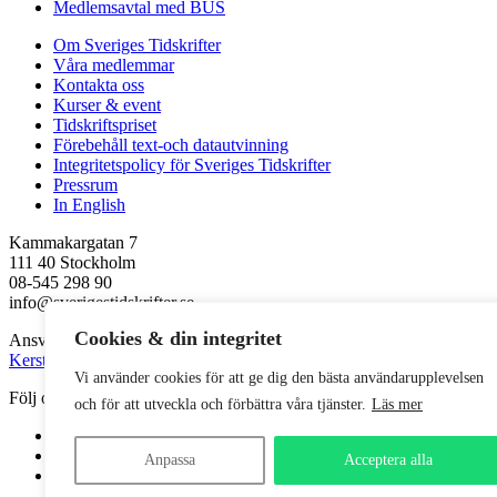
Medlemsavtal med BUS
Om Sveriges Tidskrifter
Våra medlemmar
Kontakta oss
Kurser & event
Tidskriftspriset
Förebehåll text-och datautvinning
Integritetspolicy för Sveriges Tidskrifter
Pressrum
In English
Kammakargatan 7
111 40 Stockholm
08-545 298 90
info@sverigestidskrifter.se
Cookies & din integritet
Ansvarig utgivare
Kerstin Neld
Vi använder cookies för att ge dig den bästa användarupplevelsen
Följ oss
och för att utveckla och förbättra våra tjänster.
Läs mer
Facebook
LinkedIn
Anpassa
Acceptera alla
Instagram