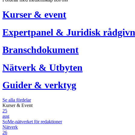
Kurser & event
Expertpanel & Juridisk rådgivn
Branschdokument
Nätverk & Utbyten
Guider & verktyg
Se alla fördelar
Kurser & Event
25
aug
SoMe-nätverket för redaktioner
Nätverk
26