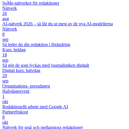
SoMe-nätverket för redaktioner
Nätverk
26
aug
AI-nätverk 2026 – så får du ut mest av de nya AI-modellerna
Nätverk
8
sep
Så leder du din redaktion i förändring
Kurs: heldag
18
sep
Så gör de som lyckas med journalistiken digitalt
Digital kurs: halvdag
29
sep
Organisations- pressdagen
Halvdagsevent
1
okt
Redaktionellt arbete med Google AI
Partnerfrukost
8
okt
Nätverk för små och mellanstora redaktioner