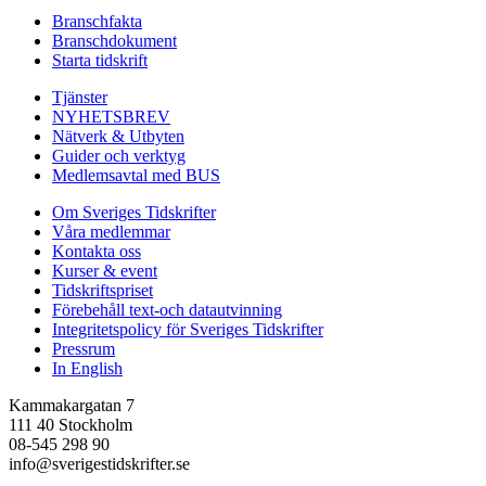
Branschfakta
Branschdokument
Starta tidskrift
Tjänster
NYHETSBREV
Nätverk & Utbyten
Guider och verktyg
Medlemsavtal med BUS
Om Sveriges Tidskrifter
Våra medlemmar
Kontakta oss
Kurser & event
Tidskriftspriset
Förebehåll text-och datautvinning
Integritetspolicy för Sveriges Tidskrifter
Pressrum
In English
Kammakargatan 7
111 40 Stockholm
08-545 298 90
info@sverigestidskrifter.se