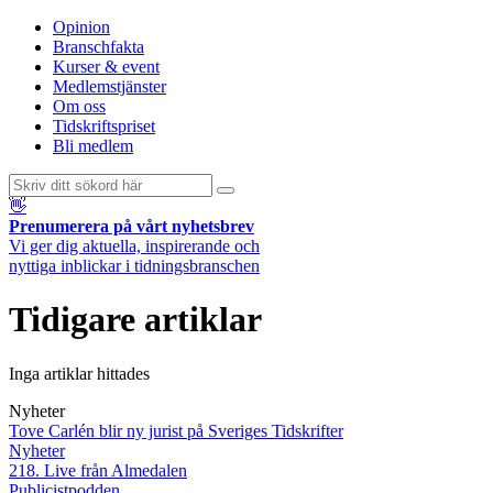
Opinion
Branschfakta
Kurser & event
Medlemstjänster
Om oss
Tidskriftspriset
Bli medlem
👋
Prenumerera på vårt nyhetsbrev
Vi ger dig aktuella, inspirerande och
nyttiga inblickar i tidningsbranschen
Tidigare artiklar
Inga artiklar hittades
Nyheter
Tove Carlén blir ny jurist på Sveriges Tidskrifter
Nyheter
218. Live från Almedalen
Publicistpodden