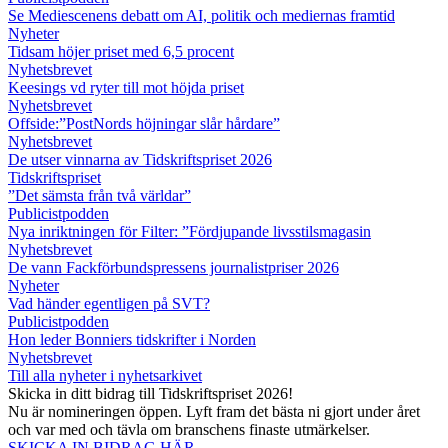
Se Mediescenens debatt om AI, politik och mediernas framtid
Nyheter
Tidsam höjer priset med 6,5 procent
Nyhetsbrevet
Keesings vd ryter till mot höjda priset
Nyhetsbrevet
Offside:”PostNords höjningar slår hårdare”
Nyhetsbrevet
De utser vinnarna av Tidskriftspriset 2026
Tidskriftspriset
”Det sämsta från två världar”
Publicistpodden
Nya inriktningen för Filter: ”Fördjupande livsstilsmagasin
Nyhetsbrevet
De vann Fackförbundspressens journalistpriser 2026
Nyheter
Vad händer egentligen på SVT?
Publicistpodden
Hon leder Bonniers tidskrifter i Norden
Nyhetsbrevet
Till alla nyheter i nyhetsarkivet
Skicka in ditt bidrag till Tidskriftspriset 2026!
Nu är nomineringen öppen. Lyft fram det bästa ni gjort under året
och var med och tävla om branschens finaste utmärkelser.
SKICKA IN BIDRAG HÄR