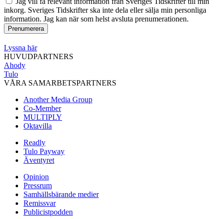
Jag vill få relevant information från Sveriges Tidskrifter till min
inkorg. Sveriges Tidskrifter ska inte dela eller sälja min personliga
information. Jag kan när som helst avsluta prenumerationen.
Lyssna här
HUVUDPARTNERS
Ahody
Tulo
VÅRA SAMARBETSPARTNERS
Another Media Group
Co-Member
MULTIPLY
Oktavilla
Readly
Tulo Payway
Äventyret
Opinion
Pressrum
Samhällsbärande medier
Remissvar
Publicistpodden