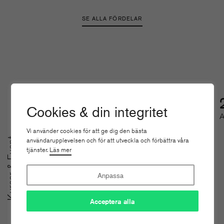
SE ALLA FÖRDELAR
25
Cookies & din integritet
AUG
Vi använder cookies för att ge dig den bästa
användarupplevelsen och för att utveckla och förbättra våra
Kurser & Event
tjänster.
Läs mer
Anpassa
A
Acceptera alla
SoMe-nätverket för
u
redaktioner
m