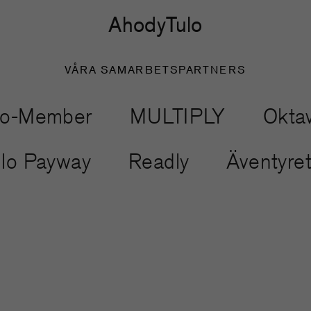
Ahody
Tulo
VÅRA SAMARBETSPARTNERS
-Member
MULTIPLY
Oktavil
Tulo Payway
Readly
Äventyr