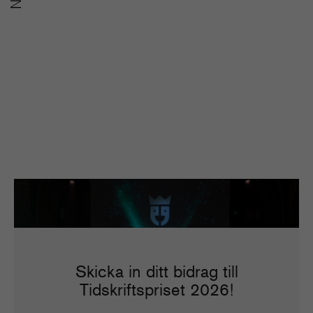
Tove Carlén blir ny jurist på
Sveriges Tidskrifter
2
Nyheter
Pu
Skicka in ditt bidrag till
Tidskriftspriset 2026!